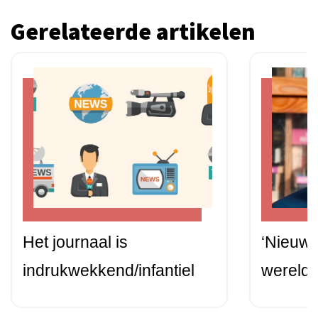
Gerelateerde artikelen
Het journaal is
‘Nieuws 
indrukwekkend/infantiel
wereldb