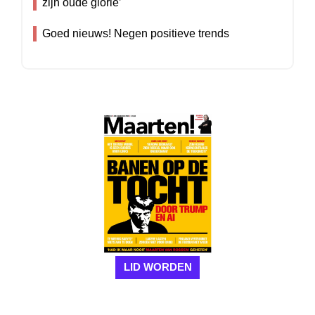
zijn oude glorie’
Goed nieuws! Negen positieve trends
LID WORDEN