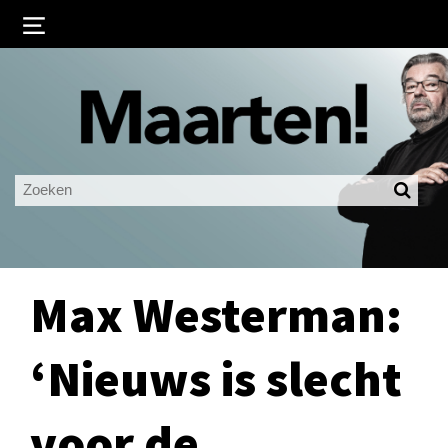
Inloggen
Ingelogd blijven
LOGIN
JE WACHTWOORD VERGETEN?
Max Westerman:
‘Nieuws is slecht
voor de