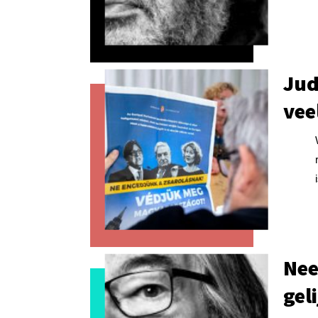
Jud
vee
Nee
gel