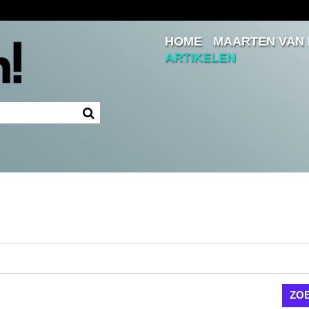
HOME
MAARTEN VAN
Inloggen
ARTIKELEN
Ingelogd blijven
LOGIN
JE WACHTWOORD VERGETEN?