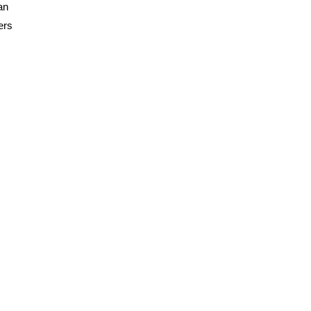
an
ers