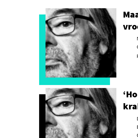
Maa
vro
‘Ho
kra