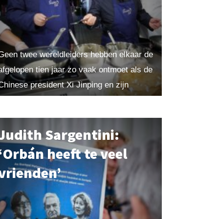
Geen twee wereldleiders hebben elkaar de
afgelopen tien jaar zo vaak ontmoet als de
Chinese president Xi Jinping en zijn
Russische ambtgenoot Vladimir Poetin. In
hoeverre lijken zij op...
Judith Sargentini:
‘Orbán heeft te veel
vrienden’