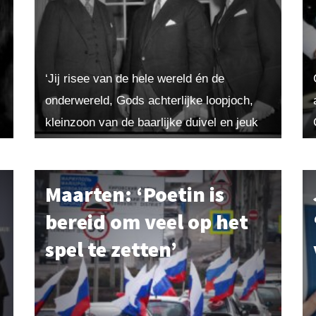
‘Jij risee van de hele wereld én de
onderwereld, Gods achterlijke loopjoch,
kleinzoon van de baarlijke duivel en jeuk
aan onze eikel. Varkenskop, paardenreet,
schur­ftige hond, heidenvod, geneukt zij...
Maarten: ‘Poetin is
bereid om veel op het
spel te zetten’