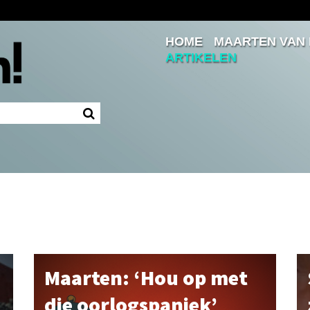
HOME
MAARTEN VAN
Inloggen
ARTIKELEN
Ingelogd blijven
LOGIN
JE WACHTWOORD VERGETEN?
Maarten: ‘Hou op met
die oorlogspaniek’