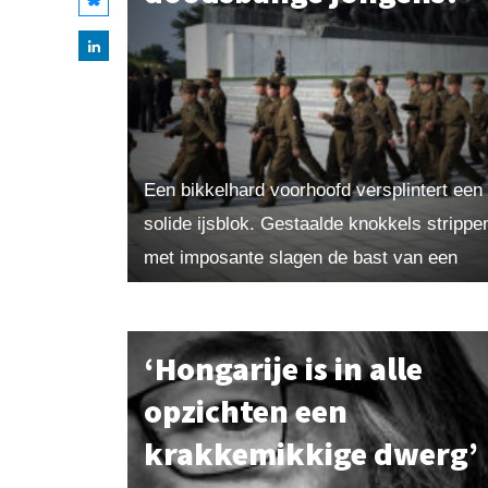
Een bikkelhard voorhoofd versplintert een
solide ijsblok. Gestaalde knokkels strippe
met imposante slagen de bast van een
stoere eik. Wat nu? Heeft onze
krijgsmacht ten langen leste gekozen
voor...
‘Hongarije is in alle
opzichten een
krakkemikkige dwerg’