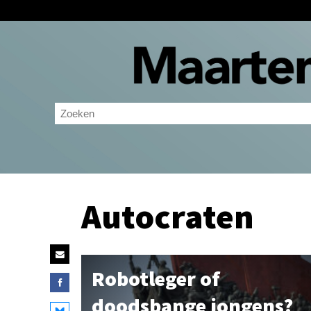
Autocraten
Robotleger of
doodsbange jongens?