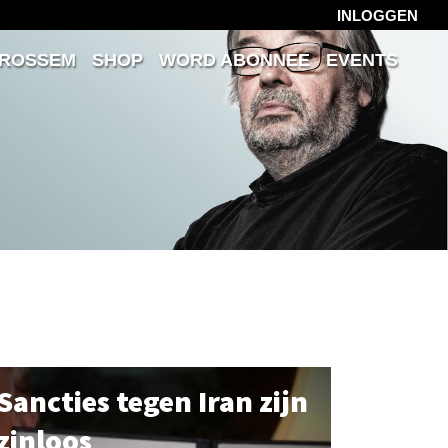
INLOGGEN
 ROSSEM
SHOP
WORD ABONNEE
EVENTS
Sancties tegen Iran zijn
zinloos