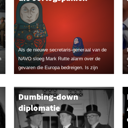
Als de nieuwe secretaris-generaal van de
n
NAVO sloeg Mark Rutte alarm over de
gevaren die Europa bedreigen. Is zijn
duistere toekomstvisie reëel? Uit Maarten!
2025-1. Bestel losse edities of word
abonnee...
Dumbing-down
diplomatie