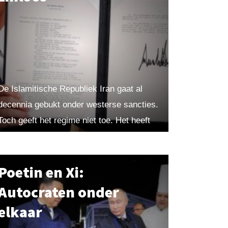
De Islamitische Republiek Iran gaat al
decennia gebukt onder westerse sancties.
Toch geeft het regime niet toe. Het heeft
dus geen zin om nog meer maatregelen te
nemen, betoogt...
Poetin en Xi:
Autocraten onder
elkaar