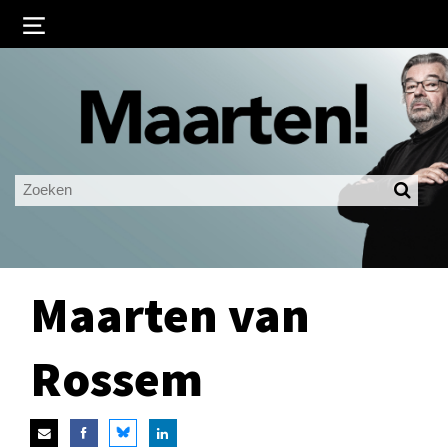
Inloggen
Ingelogd blijven
LOGIN
JE WACHTWOORD VERGETEN?
Maarten van
Rossem