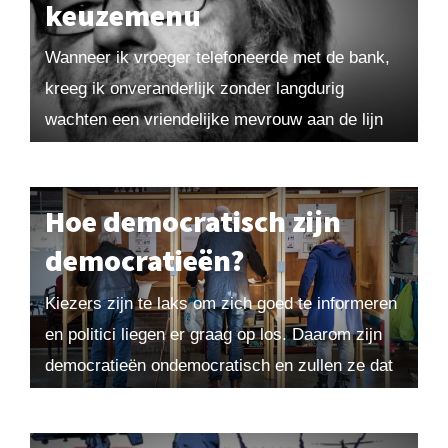
keuzemenu
Wanneer ik vroeger telefoneerde met de bank,
kreeg ik onveranderlijk zonder langdurig
wachten een vriendelijke mevrouw aan de lijn
die mij wel kende, omdat ik regelmatig belde
om telefonisch...
Hoe democratisch zijn
democratieën?
Kiezers zijn te laks om zich goed te informeren
en politici liegen er graag op los. Daarom zijn
democratieën ondemocratisch en zullen ze dat
ook altijd blijven. En toch...