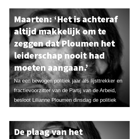
Maarten: ‘Het is achteraf
altijd makkelijk om te
zeggen dat Ploumen het
leiderschap nooit had
moeten aangaan.’
Na een bewogen politiek jaar als lijsttrekker en
fractievoorzitter van de Partij van de Arbeid,
besloot Lilianne Ploumen dinsdag de politiek
per direct te verlaten. Ook voor Maarten
kwam...
De plaag van het