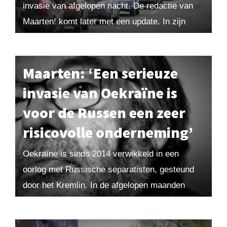
invasie van afgelopen nacht. De redactie van
Maarten! komt later met een update. In zijn
historische speech van maandagavond haalde
Vladimir Poetin...
Maarten: ‘Een serieuze
invasie van Oekraïne is
voor de Russen een zeer
risicovolle onderneming’
Oekraïne is sinds 2014 verwikkeld in een
oorlog met Russische separatisten, gesteund
door het Kremlin. In de afgelopen maanden
bereikte dit conflict bijna zijn kookpunt vanwege
de dreiging van...