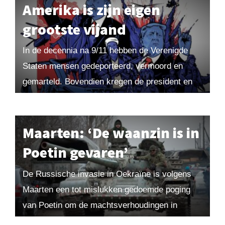
Amerika is zijn eigen
grootste vijand
In de decennia na 9/11 hebben de Verenigde
Staten mensen gedeporteerd, vermoord en
gemarteld. Bovendien kregen de president en
verschillende instanties bevoegdheden die
dwars ingaan tegen de grondwet. Curieus...
Maarten: ‘De waanzin is in
Poetin gevaren’
De Russische invasie in Oekraïne is volgens
Maarten een tot mislukken gedoemde poging
van Poetin om de machtsverhoudingen in
Europa beslissend te veranderen. Hij werpt zijn