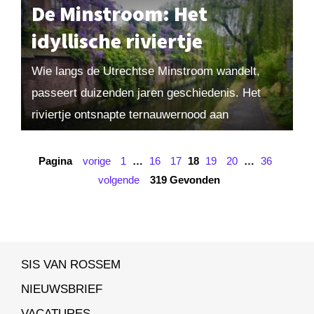
De Minstroom: Het
idyllische riviertje
Wie langs de Utrechtse Minstroom wandelt,
passeert duizenden jaren geschiedenis. Het
riviertje ontsnapte ternauwernood aan
krankzinnige stadsvernieuwingsplannen. Uit
Maarten! 2021-3. Bestel losse nummers hier of
Pagina
vorige
1
…
16
17
18
19
20
…
36
word abonnee! Je hoeft...
volgende
319 Gevonden
SIS VAN ROSSEM
NIEUWSBRIEF
VACATURES