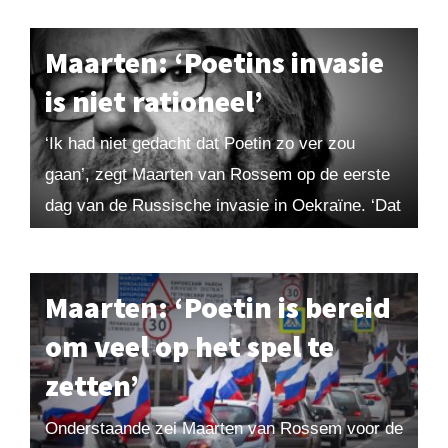
kritische blik op...
Maarten: ‘Poetins invasie
is niet rationeel’
‘Ik had niet gedacht dat Poetin zo ver zou
gaan’, zegt Maarten van Rossem op de eerste
dag van de Russische invasie in Oekraïne. ‘Dat
kwam misschien doordat ik...
Maarten: ‘Poetin is bereid
om veel op het spel te
zetten’
Onderstaande zei Maarten van Rossem voor de