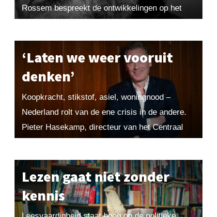
Rossem bespreekt de ontwikkelingen op het
wereldtoneel. Verder hoopt hij van harte dat
alle...
‘Laten we weer vooruit
denken’
Koopkracht, stikstof, asiel, woningnood –
Nederland rolt van de ene crisis in de andere.
Pieter Hasekamp, directeur van het Centraal
Planbureau (CPB), denkt dat Den Haag
langetermijnbeleid moet maken...
Lezen gaat niet zonder
kennis
Leesvaardigheid staat hoog op de politieke