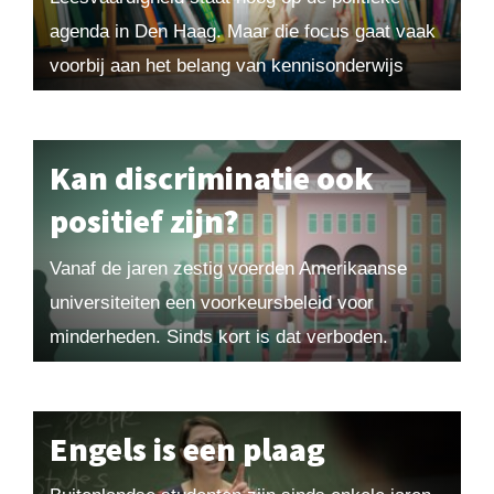
agenda in Den Haag. Maar die focus gaat vaak
voorbij aan het belang van kennisonderwijs
voor de leesvaardigheid, stelt historicus en
onderwijzer Daan...
Kan discriminatie ook
positief zijn?
Vanaf de jaren zestig voerden Amerikaanse
universiteiten een voorkeursbeleid voor
minderheden. Sinds kort is dat verboden.
Progressief Amerika reageert verontwaardigd,
maar eigenlijk werkte het systeem vooral in het
voordeel...
Engels is een plaag