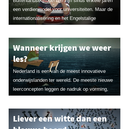
Buitenlandse studenten zijn sinds enkele jaren
een verdienmodel voor universiteiten. Maar de
internationalisering en het Engelstalige
onderwijs brengen veel problemen met zich
mee. Niet alleen barsten de collegezalen uit...
Wanneer krijgen we weer
les?
Nederland is een van de meest innovatieve
onderwijslanden ter wereld. De meeste nieuwe
leerconcepten leggen de nadruk op vorming,
niet op de verwerving van kennis. Maar kennis
is de...
Liever een witte dan een