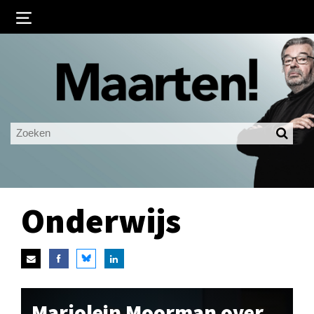
Inloggen
Ingelogd blijven
LOGIN
JE WACHTWOORD VERGETEN?
Onderwijs
Marjolein Moorman over