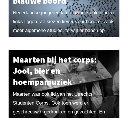
blauwe boord
Nederlandse jongeren laten beroepsopleidingen
links liggen. Ze kiezen liever voor hogere, vaak
meer algemene studies, terwijl er banen op
mbo-niveau voor het opscheppen liggen. Is dat
verstandig? Of hebben...
Maarten bij het corps:
Jool, bier en
hoempamuziek
Maarten was ooit lid van het Utrechts
Studenten Corps. Ook toen werd er
geschreeuwd, gedronken en gevochten. En
tijdens zijn ontgroening moest hij in een