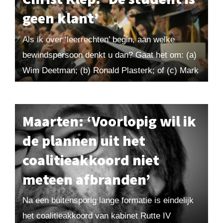
geen klant’
Als ik over ‘leerrechten’ begin, aan welke
bewindspersoon denkt u dan? Gaat het om: (a)
Wim Deetman; (b) Ronald Plasterk; of (c) Mark
Rutte? Tip: in geval van twijfel...
Maarten: ‘Voorlopig wil ik
de plannen uit het
coalitieakkoord niet
meteen afbranden’
Na een buitensporig lange formatie is eindelijk
het coalitieakkoord van kabinet Rutte IV