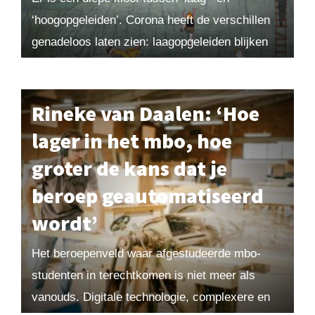
‘hoogopgeleiden’. Corona heeft de verschillen
genadeloos laten zien: laagopgeleiden blijken
doorgaans ongezonder te leven en vaker op de
intensive care te...
Rineke van Daalen: ‘Hoe
lager in het mbo, hoe
groter de kans dat je
beroep geautomatiseerd
wordt’
Het beroepenveld waar afgestudeerde mbo-
studenten in terechtkomen is niet meer als
vanouds. Digitale technologie, complexere en