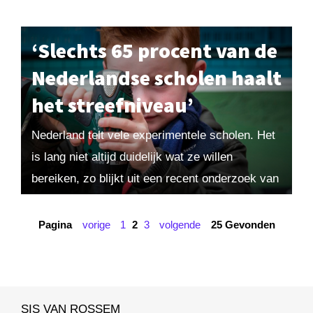
de gemoederen dusdanig bezig...
‘Slechts 65 procent van de
Nederlandse scholen haalt
het streefniveau’
Nederland telt vele experimentele scholen. Het
is lang niet altijd duidelijk wat ze willen
bereiken, zo blijkt uit een recent onderzoek van
de Onderwijsinspectie. Maarten spreekt erover
met inspecteur-generaal...
Pagina
vorige
1
2
3
volgende
25 Gevonden
SIS VAN ROSSEM