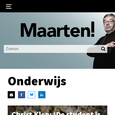
Inloggen
Ingelogd blijven
LOGIN
JE WACHTWOORD VERGETEN?
Onderwijs
Christ Klep: ‘De student is