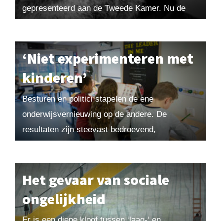
gepresenteerd aan de Tweede Kamer. Nu de
regeringspartijen de plannen en ideeën voor de
komende jaren...
‘Niet experimenteren met
kinderen’
Besturen en politici stapelen de ene
onderwijsvernieuwing op de andere. De
resultaten zijn steevast bedroevend,
constateert economiedocent Ton van Haperen.
Hij schrijft al jaren kritisch over het
Nederlandse onderwijsbeleid....
Het gevaar van sociale
ongelijkheid
Er is een diepe kloof tussen ‘laag-‘ en