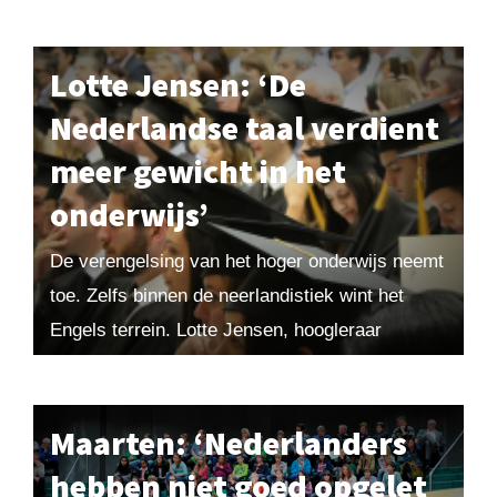
grootschaligere bedrijven en het toenemende
belang van sociale kwaliteiten veranderen de
eisen die...
Lotte Jensen: ‘De
Nederlandse taal verdient
meer gewicht in het
onderwijs’
De verengelsing van het hoger onderwijs neemt
toe. Zelfs binnen de neerlandistiek wint het
Engels terrein. Lotte Jensen, hoogleraar
Nederlandse literatuur- en cultuurgeschiedenis,
slaat alarm: ‘Engelstalige masteropleidingen
hebben ingrijpende...
Maarten: ‘Nederlanders
hebben niet goed opgelet