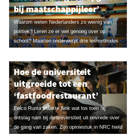
bij maatschappijleer’
Waarom weten Nederlanders zo weinig van
politiek? Leren ze er wel genoeg over op
school? Maarten onderwerpt drie lesmethodes
voor maatschappijleer aan een kritische
inspectie. Uit Maarten! 2019-3. Bestel losse
nummers hier of word...
Hoe de universiteit
uitgroeide tot een
‘fastfoodrestaurant’
Eelco Runia maakte flink wat los toen hij
ontslag nam bij de universiteit uit onvrede over
de gang van zaken. Zijn opiniestuk in NRC hield