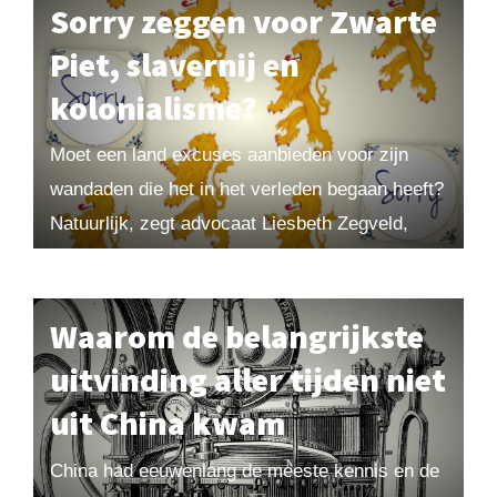
Sorry zeggen voor Zwarte
Piet, slavernij en
kolonialisme?
Moet een land excuses aanbieden voor zijn
wandaden die het in het verleden begaan heeft?
Natuurlijk, zegt advocaat Liesbeth Zegveld,
stap over je misplaatste trots heen. Maarten
vindt dat...
Waarom de belangrijkste
uitvinding aller tijden niet
uit China kwam
China had eeuwenlang de meeste kennis en de