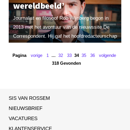
wereldbeeld’
Journalist en filosoof Rob Wijnberg begon in
2013 met het avontuur van de nieuwssite De
Correspondent. Hij gaf het hoofdredacteurschap
van nrc.next op omdat hij niet meer wilde
meedraaien...
Pagina
vorige
1
…
32
33
34
35
36
volgende
318 Gevonden
SIS VAN ROSSEM
NIEUWSBRIEF
VACATURES
KLANTENSERVICE