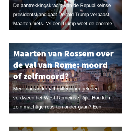
De aantrekkingskracht van de Republikeinse
presidentskandidaat Donald Trump verbaast
Maarten niets. ‘Alleen Trump weet de enorme
woede van een deel van het electoraat te
mobiliseren. In 2015 analyseerde Maarten...
Maarten van Rossem over
de val van Rome: moord
of zelfmoord?
Meer dan anderhalf millennium geleden
verdween het West-Romeinse Rijk. Hoe kon
zo’n machtige reus ten onder gaan? Een
hoofdstuk uit het boek Het einde van het
Romeinse Rijk van Maarten van...