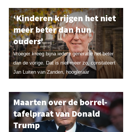
‘Kinderen krijgen het niet
meer beter dan hun
ouders’
Vroeger kreeg bijna iedere generatie het beter
dan de vorige. Dat is niet meer zo, constateert
Jan Luiten van Zanden, hoogleraar
economische geschiedenis. ‘De sociale
mobiliteit is gestagneerd: tegenover...
Maarten over de borrel-
tafelpraat van Donald
Trump