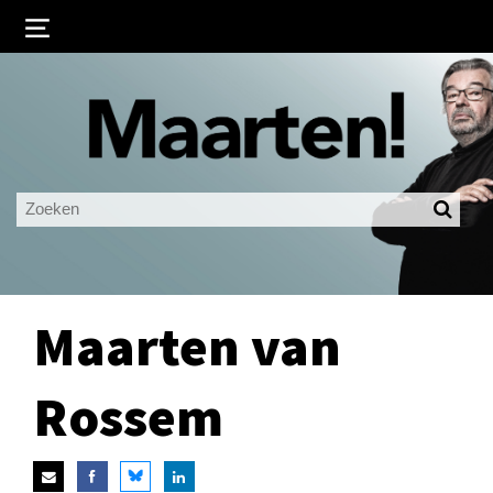
Inloggen
Ingelogd blijven
LOGIN
JE WACHTWOORD VERGETEN?
Maarten van
Rossem