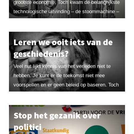
grootste economie. Toch kwam de belangrijkste
technologische uitvinding – de stoommachine –
uit Europa. Hoe kon dat? In 1500 waren de...
Leren we ooit iets van de
geschiedenis?
Veel nut lijkt kennis van het verleden niet te
hebben. Je kunt er de toekomst niet mee
voorspellen en er geen beleid op baseren. Toch
kunnen historische inzichten verhelderend...
Stop het gezanik over
politici