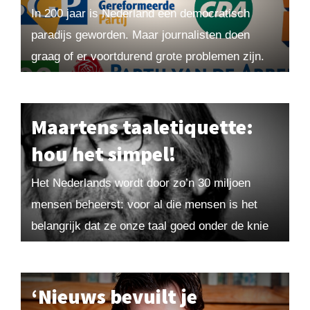
In 200 jaar is Nederland een democratisch
paradijs geworden. Maar journalisten doen
graag of er voortdurend grote problemen zijn.
Afgezien van de georganiseerde misdaad is er
in de westerse...
Maartens taaletiquette:
hou het simpel!
Het Nederlands wordt door zo’n 30 miljoen
mensen beheerst: voor al die mensen is het
belangrijk dat ze onze taal goed onder de knie
hebben. Dat ze het makkelijk...
‘Nieuws bevuilt je