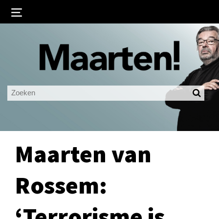
Inloggen
Ingelogd blijven
LOGIN
JE WACHTWOORD VERGETEN?
Maarten van
Rossem:
‘Terrorisme is