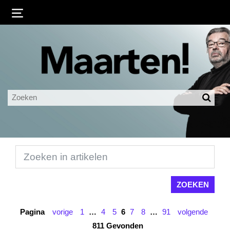
Inloggen
Ingelogd blijven
LOGIN
JE WACHTWOORD VERGETEN?
Pagina
vorige
1
…
4
5
6
7
8
…
91
volgende
811 Gevonden