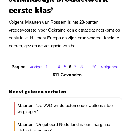
eerste klas’
Volgens Maarten van Rossem is het 28-punten
vredesvoorstel voor Oekraïne een dictaat dat neerkomt op
capitulatie. Hij roept Europa op zijn verantwoordelijkheid te
nemen, gezien de veiligheid van het...
Pagina
vorige
1
…
4
5
6
7
8
…
91
volgende
811 Gevonden
Meest gelezen verhalen
Maarten: ‘De VVD wil de poten onder Jettens stoel
wegzagen’
Maarten: ‘Ongehoord Nederland is een marginaal
clubje halvegaren’